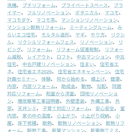
洗機
、
プチリフォーム
、
プライベートスペース
、
プラ
イマー
、
フルリノベーション
、
ボタニカル
、
マコモ
、
マコモダケ
、
マコモ茶
、
マンションリノベーション
、
マンション断熱リフォーム
、
ミーティングルーム
、
み
らいエコ住宅
、
モルタル造形
、
ヤギ
、
やり方
、
リクシ
ル
、
リクシルリフォームフェス
、
リノベーション
、
リ
ビング
、
リフォーム
、
リフォーム促進税制
、
リフォー
ム減税
、
レイアウト
、
ロフト
、
中古マンション
、
中古
住宅
、
中古戸建リノベーション
、
住まい
、
住宅省エ
ネ
、
住宅省エネ2026
、
住宅省エネキャンペーン
、
住宅
計画セミナー
、
体験
、
何から始める
、
値上げ
、
健康
、
内窓
、
内窓リフォーム
、
助成金
、
動物
、
勾配
、
同居
対応リフォーム
、
和室から洋室
、
団地リノベーショ
ン
、
増改築等工事証明書
、
外壁塗装
、
外構工事
、
外
窓
、
天井シミ
、
子育て対応リフォーム
、
安心安全
、
室
内窓
、
家の中の温度
、
小上がり
、
小上がり収納
、
小
屋
、
床下修繕
、
断熱
、
断熱リノベーション
、
断熱リフ
ォーム
、
断熱工事
、
新築マンション
、
新築施工ミス
、