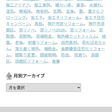
施工アイデア
、
施工事例
、
暖かい家
、
書斎
、
水漏れ
、
湿気
、
無垢床
、
無垢材
、
玄関
、
生後
、
畳
、
畳からフ
ローリング
、
省エネ
、
省エネリフォーム
、
省エネ住宅
キャンペーン
、
真菰
、
神戸市窓リフォーム
、
神戸市須
磨区
、
窓リノベ
、
窓リノベ2026
、
窓リフォーム
、
窓
取替
、
窓断熱
、
窓補助金
、
紫外線カットフィルム
、
結
露
、
老後
、
耐震リフォーム
、
自然素材
、
若杉ばあちゃ
ん
、
落ち着く場所
、
補助金
、
長期優良住宅化リフォー
ム
、
間取り変更
、
間接照明
、
防音
、
雨漏り
、
須磨
区
、
須磨区リフォーム
、
食養
月別アーカイブ