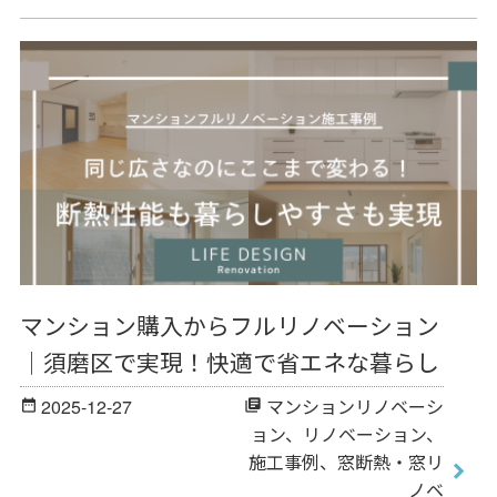
マンション購入からフルリノベーション
｜須磨区で実現！快適で省エネな暮らし
2025-12-27
マンションリノベーシ
date_range
library_books
ョン
、
リノベーション
、
施工事例
、
窓断熱・窓リ
ノベ