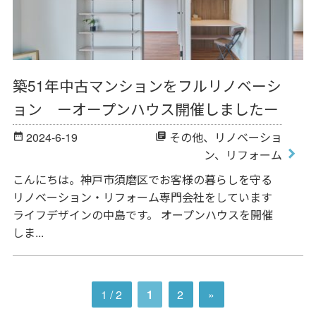
築51年中古マンションをフルリノベーシ
ョン ーオープンハウス開催しましたー
2024-6-19
その他
、
リノベーショ
date_range
library_books
ン
、
リフォーム
こんにちは。神戸市須磨区でお客様の暮らしを守る
リノベーション・リフォーム専門会社をしています
ライフデザインの中島です。 オープンハウスを開催
しま...
1 / 2
1
2
»