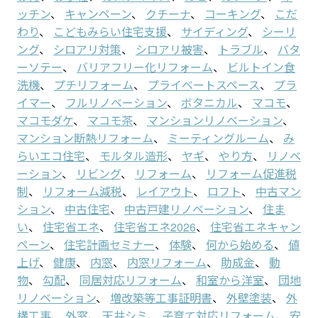
ッチン
、
キャンペーン
、
クチーナ
、
コーキング
、
こだ
わり
、
こどもみらい住宅支援
、
サイディング
、
シーリ
ング
、
シロアリ対策
、
シロアリ被害
、
トラブル
、
バタ
ーソテー
、
バリアフリー化リフォーム
、
ビルトイン食
洗機
、
プチリフォーム
、
プライベートスペース
、
プラ
イマー
、
フルリノベーション
、
ボタニカル
、
マコモ
、
マコモダケ
、
マコモ茶
、
マンションリノベーション
、
マンション断熱リフォーム
、
ミーティングルーム
、
み
らいエコ住宅
、
モルタル造形
、
ヤギ
、
やり方
、
リノベ
ーション
、
リビング
、
リフォーム
、
リフォーム促進税
制
、
リフォーム減税
、
レイアウト
、
ロフト
、
中古マン
ション
、
中古住宅
、
中古戸建リノベーション
、
住ま
い
、
住宅省エネ
、
住宅省エネ2026
、
住宅省エネキャン
ペーン
、
住宅計画セミナー
、
体験
、
何から始める
、
値
上げ
、
健康
、
内窓
、
内窓リフォーム
、
助成金
、
動
物
、
勾配
、
同居対応リフォーム
、
和室から洋室
、
団地
リノベーション
、
増改築等工事証明書
、
外壁塗装
、
外
構工事
、
外窓
、
天井シミ
、
子育て対応リフォーム
、
安