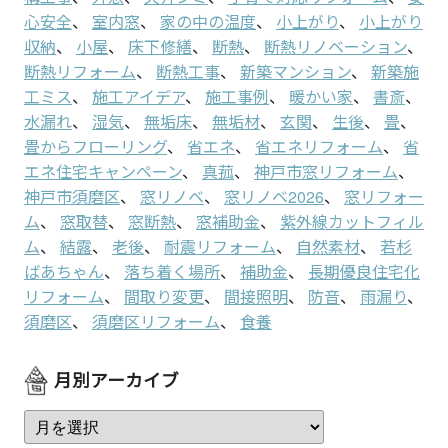
心安全
、
室内窓
、
家の中の温度
、
小上がり
、
小上がり
収納
、
小屋
、
床下修繕
、
断熱
、
断熱リノベーション
、
断熱リフォーム
、
断熱工事
、
新築マンション
、
新築施
工ミス
、
施工アイデア
、
施工事例
、
暖かい家
、
書斎
、
水漏れ
、
湿気
、
無垢床
、
無垢材
、
玄関
、
生後
、
畳
、
畳からフローリング
、
省エネ
、
省エネリフォーム
、
省
エネ住宅キャンペーン
、
真菰
、
神戸市窓リフォーム
、
神戸市須磨区
、
窓リノベ
、
窓リノベ2026
、
窓リフォー
ム
、
窓取替
、
窓断熱
、
窓補助金
、
紫外線カットフィル
ム
、
結露
、
老後
、
耐震リフォーム
、
自然素材
、
若杉
ばあちゃん
、
落ち着く場所
、
補助金
、
長期優良住宅化
リフォーム
、
間取り変更
、
間接照明
、
防音
、
雨漏り
、
須磨区
、
須磨区リフォーム
、
食養
月別アーカイブ