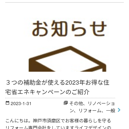
３つの補助金が使える2023年お得な住
宅省エネキャンペーンのご紹介
2023-1-31
その他
、
リノベーショ
date_range
library_books
ン
、
リフォーム
、
一般
こんにちは。神戸市須磨区でお客様の暮らしを守る
リフォーム専門会社をしていますライフデザインの