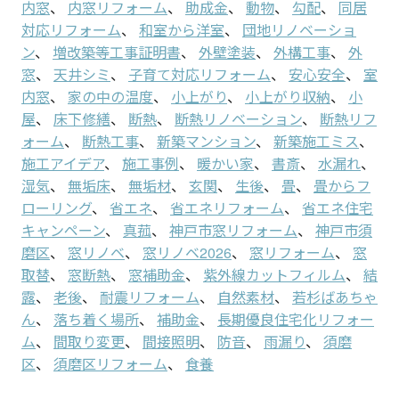
内窓
、
内窓リフォーム
、
助成金
、
動物
、
勾配
、
同居
対応リフォーム
、
和室から洋室
、
団地リノベーショ
ン
、
増改築等工事証明書
、
外壁塗装
、
外構工事
、
外
窓
、
天井シミ
、
子育て対応リフォーム
、
安心安全
、
室
内窓
、
家の中の温度
、
小上がり
、
小上がり収納
、
小
屋
、
床下修繕
、
断熱
、
断熱リノベーション
、
断熱リフ
ォーム
、
断熱工事
、
新築マンション
、
新築施工ミス
、
施工アイデア
、
施工事例
、
暖かい家
、
書斎
、
水漏れ
、
湿気
、
無垢床
、
無垢材
、
玄関
、
生後
、
畳
、
畳からフ
ローリング
、
省エネ
、
省エネリフォーム
、
省エネ住宅
キャンペーン
、
真菰
、
神戸市窓リフォーム
、
神戸市須
磨区
、
窓リノベ
、
窓リノベ2026
、
窓リフォーム
、
窓
取替
、
窓断熱
、
窓補助金
、
紫外線カットフィルム
、
結
露
、
老後
、
耐震リフォーム
、
自然素材
、
若杉ばあちゃ
ん
、
落ち着く場所
、
補助金
、
長期優良住宅化リフォー
ム
、
間取り変更
、
間接照明
、
防音
、
雨漏り
、
須磨
区
、
須磨区リフォーム
、
食養