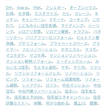
DIY
、
how to
、
YKK
、
アレルギー
、
オープンハウス
、
お得
、
お手軽
、
カスタマイズ
、
カビ
、
ガレージ
、
キ
ッチン
、
キャンペーン
、
クチーナ
、
コーキング
、
こだ
わり
、
こどもみらい住宅支援
、
サイディング
、
シーリ
ング
、
シロアリ対策
、
シロアリ被害
、
トラブル
、
バタ
ーソテー
、
バリアフリー化リフォーム
、
ビルトイン食
洗機
、
プチリフォーム
、
プライベートスペース
、
プラ
イマー
、
フルリノベーション
、
ボタニカル
、
マコモ
、
マコモダケ
、
マコモ茶
、
マンションリノベーション
、
マンション断熱リフォーム
、
ミーティングルーム
、
み
らいエコ住宅
、
モルタル造形
、
ヤギ
、
やり方
、
リクシ
ル
、
リクシルリフォームフェス
、
リノベーション
、
リ
ビング
、
リフォーム
、
リフォーム促進税制
、
リフォー
ム減税
、
レイアウト
、
ロフト
、
中古マンション
、
中古
住宅
、
中古戸建リノベーション
、
住まい
、
住宅省エ
ネ
、
住宅省エネ2026
、
住宅省エネキャンペーン
、
住宅
計画セミナー
、
体験
、
何から始める
、
値上げ
、
健康
、