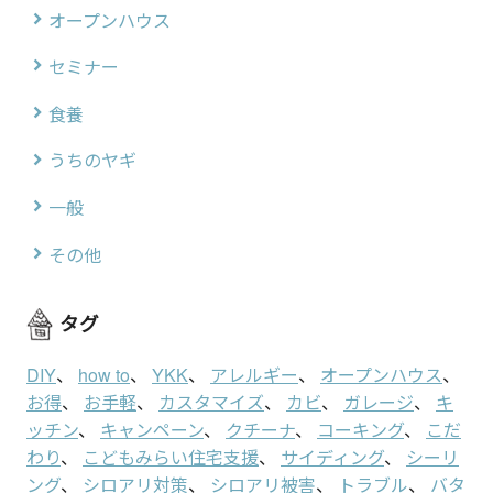
オープンハウス
セミナー
食養
うちのヤギ
一般
その他
タグ
DIY
、
how to
、
YKK
、
アレルギー
、
オープンハウス
、
お得
、
お手軽
、
カスタマイズ
、
カビ
、
ガレージ
、
キ
ッチン
、
キャンペーン
、
クチーナ
、
コーキング
、
こだ
わり
、
こどもみらい住宅支援
、
サイディング
、
シーリ
ング
、
シロアリ対策
、
シロアリ被害
、
トラブル
、
バタ