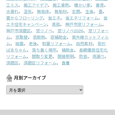
工ミス
、
施工アイデア
、
施工事例
、
暖かい家
、
書斎
、
水漏れ
、
湿気
、
無垢床
、
無垢材
、
玄関
、
生後
、
畳
、
畳からフローリング
、
省エネ
、
省エネリフォーム
、
省
エネ住宅キャンペーン
、
真菰
、
神戸市窓リフォーム
、
神戸市須磨区
、
窓リノベ
、
窓リノベ2026
、
窓リフォー
ム
、
窓取替
、
窓断熱
、
窓補助金
、
紫外線カットフィル
ム
、
結露
、
老後
、
耐震リフォーム
、
自然素材
、
若杉
ばあちゃん
、
落ち着く場所
、
補助金
、
長期優良住宅化
リフォーム
、
間取り変更
、
間接照明
、
防音
、
雨漏り
、
須磨区
、
須磨区リフォーム
、
食養
月別アーカイブ