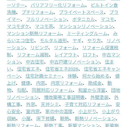
ーソテー
、
バリアフリー化リフォーム
、
ビルトイン食
洗機
、
プチリフォーム
、
プライベートスペース
、
プラ
イマー
、
フルリノベーション
、
ボタニカル
、
マコモ
、
マコモダケ
、
マコモ茶
、
マンションリノベーション
、
マンション断熱リフォーム
、
ミーティングルーム
、
み
らいエコ住宅
、
モルタル造形
、
ヤギ
、
やり方
、
リノベ
ーション
、
リビング
、
リフォーム
、
リフォーム促進税
制
、
リフォーム減税
、
レイアウト
、
ロフト
、
中古マン
ション
、
中古住宅
、
中古戸建リノベーション
、
住ま
い
、
住宅省エネ
、
住宅省エネ2026
、
住宅省エネキャン
ペーン
、
住宅計画セミナー
、
体験
、
何から始める
、
値
上げ
、
健康
、
内窓
、
内窓リフォーム
、
助成金
、
動
物
、
勾配
、
同居対応リフォーム
、
和室から洋室
、
団地
リノベーション
、
増改築等工事証明書
、
外壁塗装
、
外
構工事
、
外窓
、
天井シミ
、
子育て対応リフォーム
、
安
心安全
、
室内窓
、
家の中の温度
、
小上がり
、
小上がり
収納
、
小屋
、
床下修繕
、
断熱
、
断熱リノベーション
、
断熱リフォーム
、
断熱工事
、
新築マンション
、
新築施