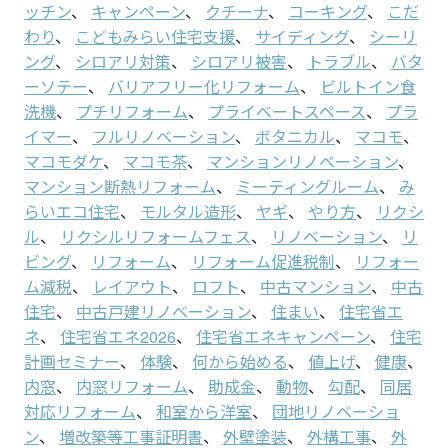
ッチン
、
キャンペーン
、
クチーナ
、
コーキング
、
こだ
わり
、
こどもみらい住宅支援
、
サイディング
、
シーリ
ング
、
シロアリ対策
、
シロアリ被害
、
トラブル
、
バタ
ーソテー
、
バリアフリー化リフォーム
、
ビルトイン食
洗機
、
プチリフォーム
、
プライベートスペース
、
プラ
イマー
、
フルリノベーション
、
ボタニカル
、
マコモ
、
マコモダケ
、
マコモ茶
、
マンションリノベーション
、
マンション断熱リフォーム
、
ミーティングルーム
、
み
らいエコ住宅
、
モルタル造形
、
ヤギ
、
やり方
、
リクシ
ル
、
リクシルリフォームフェス
、
リノベーション
、
リ
ビング
、
リフォーム
、
リフォーム促進税制
、
リフォー
ム減税
、
レイアウト
、
ロフト
、
中古マンション
、
中古
住宅
、
中古戸建リノベーション
、
住まい
、
住宅省エ
ネ
、
住宅省エネ2026
、
住宅省エネキャンペーン
、
住宅
計画セミナー
、
体験
、
何から始める
、
値上げ
、
健康
、
内窓
、
内窓リフォーム
、
助成金
、
動物
、
勾配
、
同居
対応リフォーム
、
和室から洋室
、
団地リノベーショ
ン
、
増改築等工事証明書
、
外壁塗装
、
外構工事
、
外