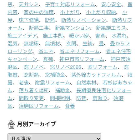
窓
、
天井シミ
、
子育て対応リフォーム
、
安心安全
、
室
内窓
、
家の中の温度
、
小上がり
、
小上がり収納
、
小
屋
、
床下修繕
、
断熱
、
断熱リノベーション
、
断熱リフ
ォーム
、
断熱工事
、
新築マンション
、
新築施工ミス
、
施工アイデア
、
施工事例
、
暖かい家
、
書斎
、
水漏れ
、
湿気
、
無垢床
、
無垢材
、
玄関
、
生後
、
畳
、
畳からフ
ローリング
、
省エネ
、
省エネリフォーム
、
省エネ住宅
キャンペーン
、
真菰
、
神戸市窓リフォーム
、
神戸市須
磨区
、
窓リノベ
、
窓リノベ2026
、
窓リフォーム
、
窓
取替
、
窓断熱
、
窓補助金
、
紫外線カットフィルム
、
結
露
、
老後
、
耐震リフォーム
、
自然素材
、
若杉ばあちゃ
ん
、
落ち着く場所
、
補助金
、
長期優良住宅化リフォー
ム
、
間取り変更
、
間接照明
、
防音
、
雨漏り
、
須磨
区
、
須磨区リフォーム
、
食養
月別アーカイブ