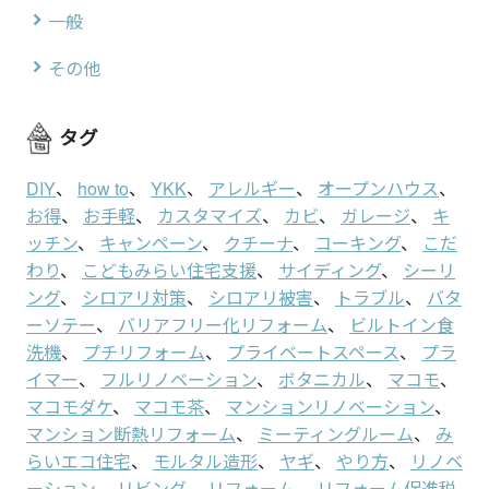
一般
その他
タグ
DIY
、
how to
、
YKK
、
アレルギー
、
オープンハウス
、
お得
、
お手軽
、
カスタマイズ
、
カビ
、
ガレージ
、
キ
ッチン
、
キャンペーン
、
クチーナ
、
コーキング
、
こだ
わり
、
こどもみらい住宅支援
、
サイディング
、
シーリ
ング
、
シロアリ対策
、
シロアリ被害
、
トラブル
、
バタ
ーソテー
、
バリアフリー化リフォーム
、
ビルトイン食
洗機
、
プチリフォーム
、
プライベートスペース
、
プラ
イマー
、
フルリノベーション
、
ボタニカル
、
マコモ
、
マコモダケ
、
マコモ茶
、
マンションリノベーション
、
マンション断熱リフォーム
、
ミーティングルーム
、
み
らいエコ住宅
、
モルタル造形
、
ヤギ
、
やり方
、
リノベ
ーション
、
リビング
、
リフォーム
、
リフォーム促進税