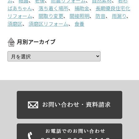
ム
、
結露
、
老後
、
耐震リフォーム
、
自然素材
、
若杉
ばあちゃん
、
落ち着く場所
、
補助金
、
長期優良住宅化
リフォーム
、
間取り変更
、
間接照明
、
防音
、
雨漏り
、
須磨区
、
須磨区リフォーム
、
食養
月別アーカイブ