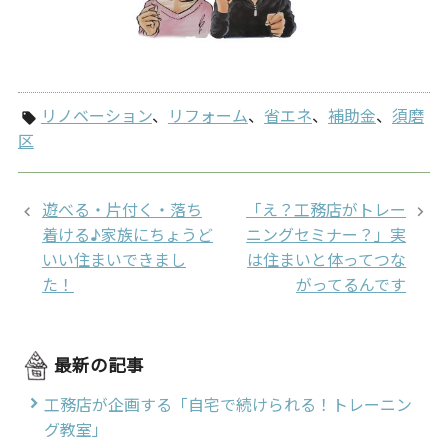
リノベーション
、
リフォーム
、
省エネ
、
補助金
、
須磨
local_offer
区
遊べる・片付く・落ち
「え？工務店がトレー
着ける♪家族にちょうど
ニングセミナー？」実
いい住まいできまし
は住まいと体ってつな
た！
がってるんです
最新の記事
工務店が企画する「自宅で続けられる！トレーニン
グ教室」