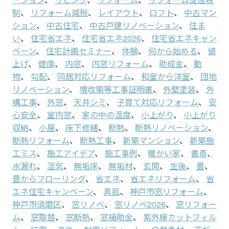
制
、
リフォーム減税
、
レイアウト
、
ロフト
、
中古マン
ション
、
中古住宅
、
中古戸建リノベーション
、
住ま
い
、
住宅省エネ
、
住宅省エネ2026
、
住宅省エネキャン
ペーン
、
住宅計画セミナー
、
体験
、
何から始める
、
値
上げ
、
健康
、
内窓
、
内窓リフォーム
、
助成金
、
動
物
、
勾配
、
同居対応リフォーム
、
和室から洋室
、
団地
リノベーション
、
増改築等工事証明書
、
外壁塗装
、
外
構工事
、
外窓
、
天井シミ
、
子育て対応リフォーム
、
安
心安全
、
室内窓
、
家の中の温度
、
小上がり
、
小上がり
収納
、
小屋
、
床下修繕
、
断熱
、
断熱リノベーション
、
断熱リフォーム
、
断熱工事
、
新築マンション
、
新築施
工ミス
、
施工アイデア
、
施工事例
、
暖かい家
、
書斎
、
水漏れ
、
湿気
、
無垢床
、
無垢材
、
玄関
、
生後
、
畳
、
畳からフローリング
、
省エネ
、
省エネリフォーム
、
省
エネ住宅キャンペーン
、
真菰
、
神戸市窓リフォーム
、
神戸市須磨区
、
窓リノベ
、
窓リノベ2026
、
窓リフォー
ム
、
窓取替
、
窓断熱
、
窓補助金
、
紫外線カットフィル