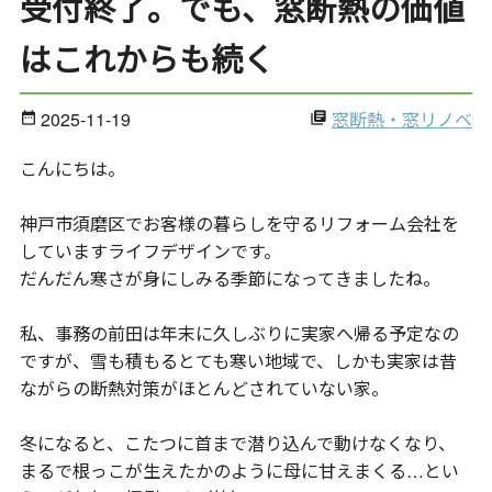
受付終了。でも、窓断熱の価値
はこれからも続く
2025-11-19
窓断熱・窓リノベ
date_range
library_books
こんにちは。
神戸市須磨区でお客様の暮らしを守るリフォーム会社を
していますライフデザインです。
だんだん寒さが身にしみる季節になってきましたね。
私、事務の前田は年末に久しぶりに実家へ帰る予定なの
ですが、雪も積もるとても寒い地域で、しかも実家は昔
ながらの断熱対策がほとんどされていない家。
冬になると、こたつに首まで潜り込んで動けなくなり、
まるで根っこが生えたかのように母に甘えまくる…とい