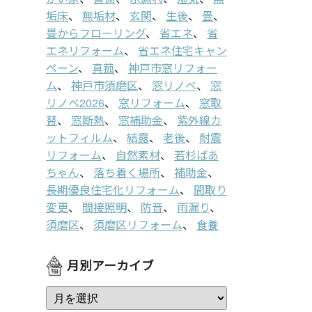
垢床
、
無垢材
、
玄関
、
生後
、
畳
、
畳からフローリング
、
省エネ
、
省
エネリフォーム
、
省エネ住宅キャン
ペーン
、
真菰
、
神戸市窓リフォー
ム
、
神戸市須磨区
、
窓リノベ
、
窓
リノベ2026
、
窓リフォーム
、
窓取
替
、
窓断熱
、
窓補助金
、
紫外線カ
ットフィルム
、
結露
、
老後
、
耐震
リフォーム
、
自然素材
、
若杉ばあ
ちゃん
、
落ち着く場所
、
補助金
、
長期優良住宅化リフォーム
、
間取り
変更
、
間接照明
、
防音
、
雨漏り
、
須磨区
、
須磨区リフォーム
、
食養
月別アーカイブ