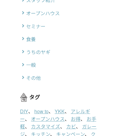
スタッフ紹介
オープンハウス
セミナー
食養
うちのヤギ
一般
その他
タグ
DIY
、
how to
、
YKK
、
アレルギ
ー
、
オープンハウス
、
お得
、
お手
軽
、
カスタマイズ
、
カビ
、
ガレー
ジ
、
キッチン
、
キャンペーン
、
ク