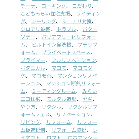
チーナ
、
コーキング
、
こだわり
、
こどもみらい住宅支援
、
サイディン
グ
、
シーリング
、
シロアリ対策
、
シロアリ被害
、
トラブル
、
バター
ソテー
、
バリアフリー化リフォー
ム
、
ビルトイン食洗機
、
プチリフ
ォーム
、
プライベートスペース
、
プライマー
、
フルリノベーション
、
ボタニカル
、
マコモ
、
マコモダ
ケ
、
マコモ茶
、
マンションリノベ
ーション
、
マンション断熱リフォー
ム
、
ミーティングルーム
、
みらい
エコ住宅
、
モルタル造形
、
ヤギ
、
やり方
、
リクシル
、
リクシルリフ
ォームフェス
、
リノベーション
、
リビング
、
リフォーム
、
リフォー
ム促進税制
、
リフォーム減税
、
レ
イアウト
、
ロフト
、
中古マンショ