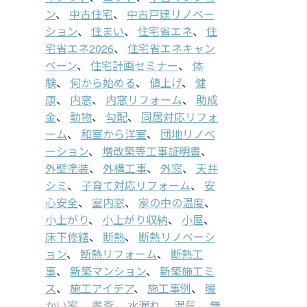
ン
、
中古住宅
、
中古戸建リノベー
ション
、
住まい
、
住宅省エネ
、
住
宅省エネ2026
、
住宅省エネキャン
ペーン
、
住宅計画セミナー
、
体
験
、
何から始める
、
値上げ
、
健
康
、
内窓
、
内窓リフォーム
、
助成
金
、
動物
、
勾配
、
同居対応リフォ
ーム
、
和室から洋室
、
団地リノベ
ーション
、
増改築等工事証明書
、
外壁塗装
、
外構工事
、
外窓
、
天井
シミ
、
子育て対応リフォーム
、
安
心安全
、
室内窓
、
家の中の温度
、
小上がり
、
小上がり収納
、
小屋
、
床下修繕
、
断熱
、
断熱リノベーシ
ョン
、
断熱リフォーム
、
断熱工
事
、
新築マンション
、
新築施工ミ
ス
、
施工アイデア
、
施工事例
、
暖
かい家
、
書斎
、
水漏れ
、
湿気
、
無