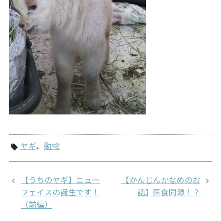
ヤギ
、
動物
local_offer
【うちのヤギ】ニュー
【かんじんかなめのお
フェイスの誕生です！
話】医食同源！？
（前編）