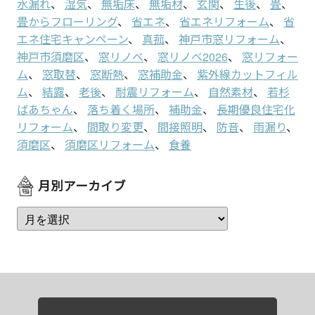
水漏れ
、
湿気
、
無垢床
、
無垢材
、
玄関
、
生後
、
畳
、
畳からフローリング
、
省エネ
、
省エネリフォーム
、
省
エネ住宅キャンペーン
、
真菰
、
神戸市窓リフォーム
、
神戸市須磨区
、
窓リノベ
、
窓リノベ2026
、
窓リフォー
ム
、
窓取替
、
窓断熱
、
窓補助金
、
紫外線カットフィル
ム
、
結露
、
老後
、
耐震リフォーム
、
自然素材
、
若杉
ばあちゃん
、
落ち着く場所
、
補助金
、
長期優良住宅化
リフォーム
、
間取り変更
、
間接照明
、
防音
、
雨漏り
、
須磨区
、
須磨区リフォーム
、
食養
月別アーカイブ