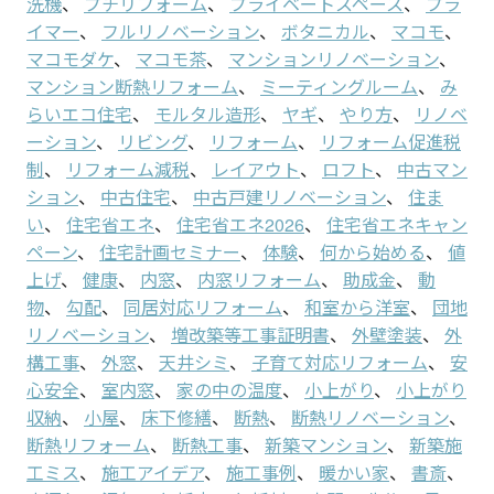
洗機
、
プチリフォーム
、
プライベートスペース
、
プラ
イマー
、
フルリノベーション
、
ボタニカル
、
マコモ
、
マコモダケ
、
マコモ茶
、
マンションリノベーション
、
マンション断熱リフォーム
、
ミーティングルーム
、
み
らいエコ住宅
、
モルタル造形
、
ヤギ
、
やり方
、
リノベ
ーション
、
リビング
、
リフォーム
、
リフォーム促進税
制
、
リフォーム減税
、
レイアウト
、
ロフト
、
中古マン
ション
、
中古住宅
、
中古戸建リノベーション
、
住ま
い
、
住宅省エネ
、
住宅省エネ2026
、
住宅省エネキャン
ペーン
、
住宅計画セミナー
、
体験
、
何から始める
、
値
上げ
、
健康
、
内窓
、
内窓リフォーム
、
助成金
、
動
物
、
勾配
、
同居対応リフォーム
、
和室から洋室
、
団地
リノベーション
、
増改築等工事証明書
、
外壁塗装
、
外
構工事
、
外窓
、
天井シミ
、
子育て対応リフォーム
、
安
心安全
、
室内窓
、
家の中の温度
、
小上がり
、
小上がり
収納
、
小屋
、
床下修繕
、
断熱
、
断熱リノベーション
、
断熱リフォーム
、
断熱工事
、
新築マンション
、
新築施
工ミス
、
施工アイデア
、
施工事例
、
暖かい家
、
書斎
、