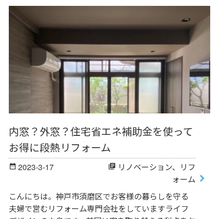
内窓？外窓？住宅省エネ補助金を使って
お得に段熱リフォーム
2023-3-17
リノベーション
、
リフ
date_range
library_books
ォーム
こんにちは。神戸市須磨区でお客様の暮らしを守る
夫婦で営むリフォーム専門会社をしていますライフ