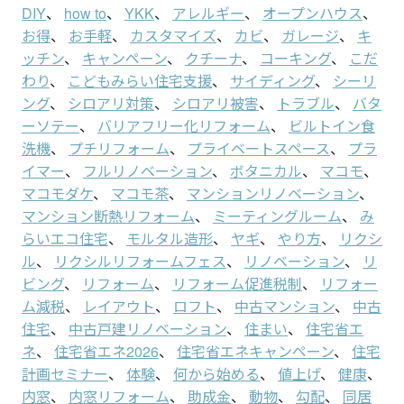
DIY
、
how to
、
YKK
、
アレルギー
、
オープンハウス
、
お得
、
お手軽
、
カスタマイズ
、
カビ
、
ガレージ
、
キ
ッチン
、
キャンペーン
、
クチーナ
、
コーキング
、
こだ
わり
、
こどもみらい住宅支援
、
サイディング
、
シーリ
ング
、
シロアリ対策
、
シロアリ被害
、
トラブル
、
バタ
ーソテー
、
バリアフリー化リフォーム
、
ビルトイン食
洗機
、
プチリフォーム
、
プライベートスペース
、
プラ
イマー
、
フルリノベーション
、
ボタニカル
、
マコモ
、
マコモダケ
、
マコモ茶
、
マンションリノベーション
、
マンション断熱リフォーム
、
ミーティングルーム
、
み
らいエコ住宅
、
モルタル造形
、
ヤギ
、
やり方
、
リクシ
ル
、
リクシルリフォームフェス
、
リノベーション
、
リ
ビング
、
リフォーム
、
リフォーム促進税制
、
リフォー
ム減税
、
レイアウト
、
ロフト
、
中古マンション
、
中古
住宅
、
中古戸建リノベーション
、
住まい
、
住宅省エ
ネ
、
住宅省エネ2026
、
住宅省エネキャンペーン
、
住宅
計画セミナー
、
体験
、
何から始める
、
値上げ
、
健康
、
内窓
、
内窓リフォーム
、
助成金
、
動物
、
勾配
、
同居