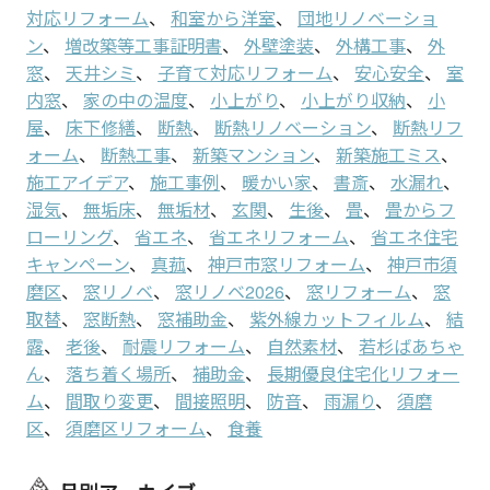
対応リフォーム
、
和室から洋室
、
団地リノベーショ
ン
、
増改築等工事証明書
、
外壁塗装
、
外構工事
、
外
窓
、
天井シミ
、
子育て対応リフォーム
、
安心安全
、
室
内窓
、
家の中の温度
、
小上がり
、
小上がり収納
、
小
屋
、
床下修繕
、
断熱
、
断熱リノベーション
、
断熱リフ
ォーム
、
断熱工事
、
新築マンション
、
新築施工ミス
、
施工アイデア
、
施工事例
、
暖かい家
、
書斎
、
水漏れ
、
湿気
、
無垢床
、
無垢材
、
玄関
、
生後
、
畳
、
畳からフ
ローリング
、
省エネ
、
省エネリフォーム
、
省エネ住宅
キャンペーン
、
真菰
、
神戸市窓リフォーム
、
神戸市須
磨区
、
窓リノベ
、
窓リノベ2026
、
窓リフォーム
、
窓
取替
、
窓断熱
、
窓補助金
、
紫外線カットフィルム
、
結
露
、
老後
、
耐震リフォーム
、
自然素材
、
若杉ばあちゃ
ん
、
落ち着く場所
、
補助金
、
長期優良住宅化リフォー
ム
、
間取り変更
、
間接照明
、
防音
、
雨漏り
、
須磨
区
、
須磨区リフォーム
、
食養