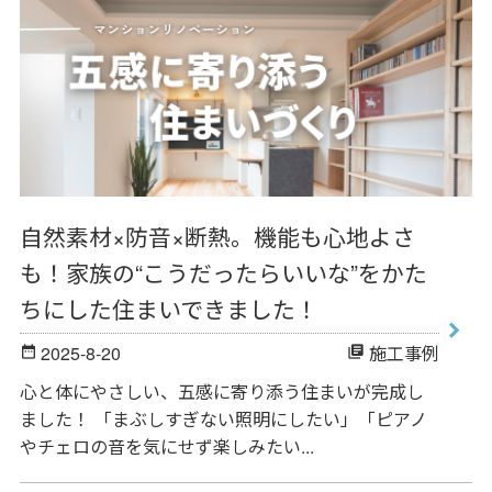
自然素材×防音×断熱。機能も心地よさ
も！家族の“こうだったらいいな”をかた
ちにした住まいできました！
2025-8-20
施工事例
date_range
library_books
心と体にやさしい、五感に寄り添う住まいが完成し
ました！ 「まぶしすぎない照明にしたい」「ピアノ
やチェロの音を気にせず楽しみたい...