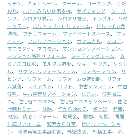
ッチン
、
キャンペーン
、
クチーナ
、
コーキング
、
こだ
わり
、
こどもみらい住宅支援
、
サイディング
、
シーリ
ング
、
シロアリ対策
、
シロアリ被害
、
トラブル
、
バタ
ーソテー
、
バリアフリー化リフォーム
、
ビルトイン食
洗機
、
プチリフォーム
、
プライベートスペース
、
プラ
イマー
、
フルリノベーション
、
ボタニカル
、
マコモ
、
マコモダケ
、
マコモ茶
、
マンションリノベーション
、
マンション断熱リフォーム
、
ミーティングルーム
、
み
らいエコ住宅
、
モルタル造形
、
ヤギ
、
やり方
、
リクシ
ル
、
リクシルリフォームフェス
、
リノベーション
、
リ
ビング
、
リフォーム
、
リフォーム促進税制
、
リフォー
ム減税
、
レイアウト
、
ロフト
、
中古マンション
、
中古
住宅
、
中古戸建リノベーション
、
住まい
、
住宅省エ
ネ
、
住宅省エネ2026
、
住宅省エネキャンペーン
、
住宅
計画セミナー
、
体験
、
何から始める
、
値上げ
、
健康
、
内窓
、
内窓リフォーム
、
助成金
、
動物
、
勾配
、
同居
対応リフォーム
、
和室から洋室
、
団地リノベーショ
ン
、
増改築等工事証明書
、
外壁塗装
、
外構工事
、
外