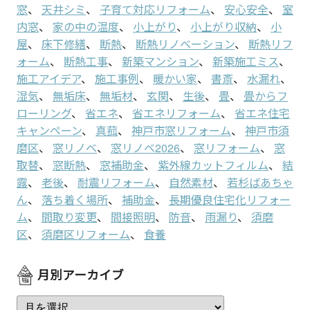
窓
、
天井シミ
、
子育て対応リフォーム
、
安心安全
、
室
内窓
、
家の中の温度
、
小上がり
、
小上がり収納
、
小
屋
、
床下修繕
、
断熱
、
断熱リノベーション
、
断熱リフ
ォーム
、
断熱工事
、
新築マンション
、
新築施工ミス
、
施工アイデア
、
施工事例
、
暖かい家
、
書斎
、
水漏れ
、
湿気
、
無垢床
、
無垢材
、
玄関
、
生後
、
畳
、
畳からフ
ローリング
、
省エネ
、
省エネリフォーム
、
省エネ住宅
キャンペーン
、
真菰
、
神戸市窓リフォーム
、
神戸市須
磨区
、
窓リノベ
、
窓リノベ2026
、
窓リフォーム
、
窓
取替
、
窓断熱
、
窓補助金
、
紫外線カットフィルム
、
結
露
、
老後
、
耐震リフォーム
、
自然素材
、
若杉ばあちゃ
ん
、
落ち着く場所
、
補助金
、
長期優良住宅化リフォー
ム
、
間取り変更
、
間接照明
、
防音
、
雨漏り
、
須磨
区
、
須磨区リフォーム
、
食養
月別アーカイブ