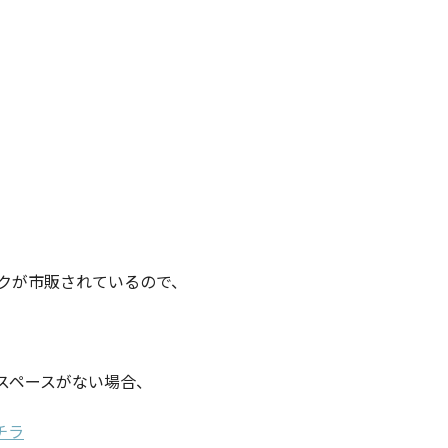
。
スクが市販されているので、
スペースがない場合、
。
チラ