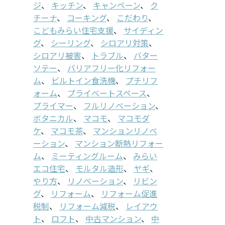
ジ
、
キッチン
、
キャンペーン
、
ク
チーナ
、
コーキング
、
こだわり
、
こどもみらい住宅支援
、
サイディン
グ
、
シーリング
、
シロアリ対策
、
シロアリ被害
、
トラブル
、
バター
ソテー
、
バリアフリー化リフォー
ム
、
ビルトイン食洗機
、
プチリフ
ォーム
、
プライベートスペース
、
プライマー
、
フルリノベーション
、
ボタニカル
、
マコモ
、
マコモダ
ケ
、
マコモ茶
、
マンションリノベ
ーション
、
マンション断熱リフォー
ム
、
ミーティングルーム
、
みらい
エコ住宅
、
モルタル造形
、
ヤギ
、
やり方
、
リノベーション
、
リビン
グ
、
リフォーム
、
リフォーム促進
税制
、
リフォーム減税
、
レイアウ
ト
、
ロフト
、
中古マンション
、
中