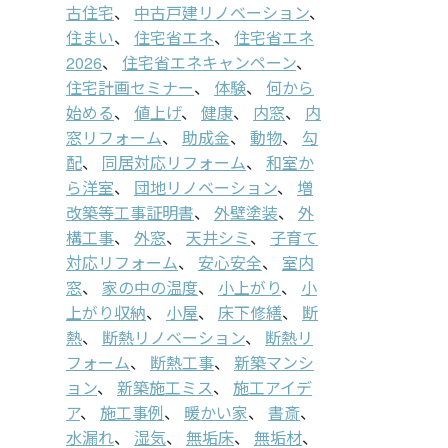
古住宅
、
中古戸建リノベーション
、
住まい
、
住宅省エネ
、
住宅省エネ
2026
、
住宅省エネキャンペーン
、
住宅計画セミナー
、
体験
、
何から
始める
、
値上げ
、
健康
、
内窓
、
内
窓リフォーム
、
助成金
、
動物
、
勾
配
、
同居対応リフォーム
、
和室か
ら洋室
、
団地リノベーション
、
増
改築等工事証明書
、
外壁塗装
、
外
構工事
、
外窓
、
天井シミ
、
子育て
対応リフォーム
、
安心安全
、
室内
窓
、
家の中の温度
、
小上がり
、
小
上がり収納
、
小屋
、
床下修繕
、
断
熱
、
断熱リノベーション
、
断熱リ
フォーム
、
断熱工事
、
新築マンシ
ョン
、
新築施工ミス
、
施工アイデ
ア
、
施工事例
、
暖かい家
、
書斎
、
水漏れ
、
湿気
、
無垢床
、
無垢材
、